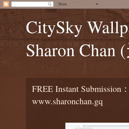
CitySky Wallp
Sharon Ch
FREE Instant Submission
www.sharonchan.gq