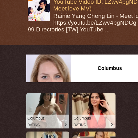
YouTube Video ID: LZwv4pgNDC
Meet love MV)
Rainie Yang Cheng Lin - Mee
https://youtu.be/LZwv4pgNDCg 
99 Directories [TW] YouTube ...