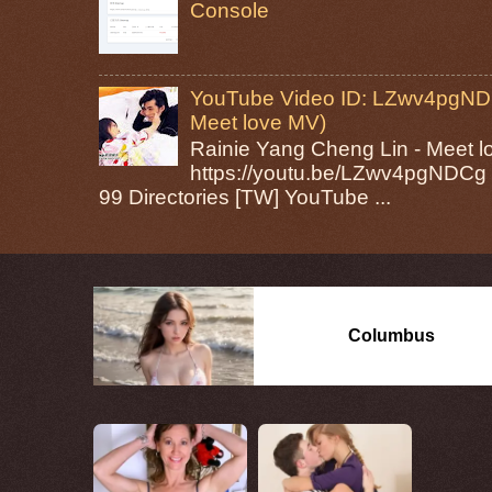
Console
YouTube Video ID: LZwv4pgNDC
Meet love MV)
Rainie Yang Cheng Lin - Mee
https://youtu.be/LZwv4pgNDCg 
99 Directories [TW] YouTube ...