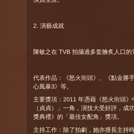
2. 演藝成就
陳敏之在 TVB 拍攝過多套膾炙人口
代表作品：《怒火街頭》、《點金勝
心風暴3》等。
主要獎項：2011 年憑藉《怒火街頭
（貞貞）」一角，演技大受好評，成功奪
獎典禮》的「最佳女配角」獎項。
主持工作：除了拍劇，她亦擅長主持